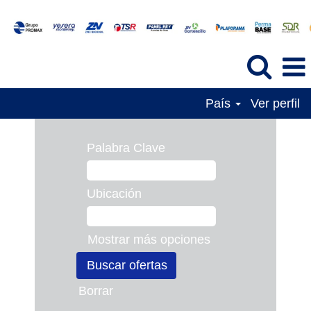
País
Ver perfil
Palabra Clave
Ubicación
Mostrar más opciones
Borrar