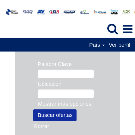
País
Ver perfil
Palabra Clave
Ubicación
Mostrar más opciones
Borrar